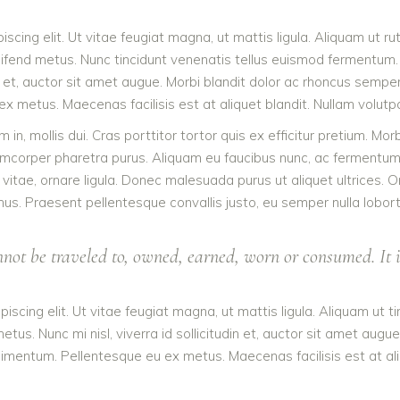
scing elit. Ut vitae feugiat magna, ut mattis ligula. Aliquam ut r
eleifend metus. Nunc tincidunt venenatis tellus euismod fermentu
din et, auctor sit amet augue. Morbi blandit dolor ac rhoncus semp
metus. Maecenas facilisis est at aliquet blandit. Nullam volutpat
m in, mollis dui. Cras porttitor tortor quis ex efficitur pretium. M
ullamcorper pharetra purus. Aliquam eu faucibus nunc, ac fermen
or vitae, ornare ligula. Donec malesuada purus ut aliquet ultrices.
us. Praesent pellentesque convallis justo, eu semper nulla lobort
ot be traveled to, owned, earned, worn or consumed. It is
iscing elit. Ut vitae feugiat magna, ut mattis ligula. Aliquam ut 
us. Nunc mi nisl, viverra id sollicitudin et, auctor sit amet augu
imentum. Pellentesque eu ex metus. Maecenas facilisis est at aliqu