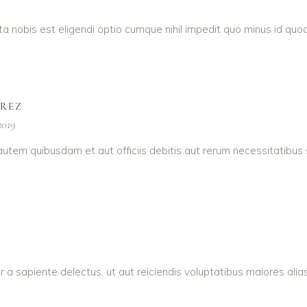
a nobis est eligendi optio cumque nihil impedit quo minus id q
AREZ
2019
utem quibusdam et aut officiis debitis aut rerum necessitatibus
r a sapiente delectus, ut aut reiciendis voluptatibus maiores ali