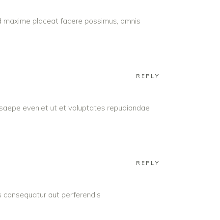
uod maxime placeat facere possimus, omnis
REPLY
 saepe eveniet ut et voluptates repudiandae
REPLY
as consequatur aut perferendis