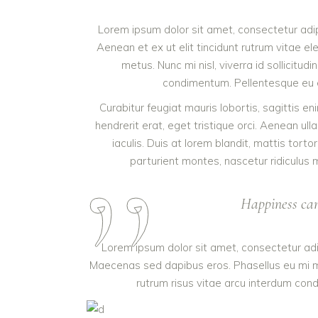
Lorem ipsum dolor sit amet, consectetur adipi
Aenean et ex ut elit tincidunt rutrum vitae 
metus. Nunc mi nisl, viverra id sollicitu
condimentum. Pellentesque eu ex 
Curabitur feugiat mauris lobortis, sagittis eni
hendrerit erat, eget tristique orci. Aenean 
iaculis. Duis at lorem blandit, mattis tort
parturient montes, nascetur ridiculus m
Happiness cann
Lorem ipsum dolor sit amet, consectetur adip
Maecenas sed dapibus eros. Phasellus eu mi met
rutrum risus vitae arcu interdum cond