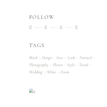
FOLLOW
TAGS
Black
Design
Face
Look
Natural
Photography
Photos
Style
Trend
Wedding
White
Zoom