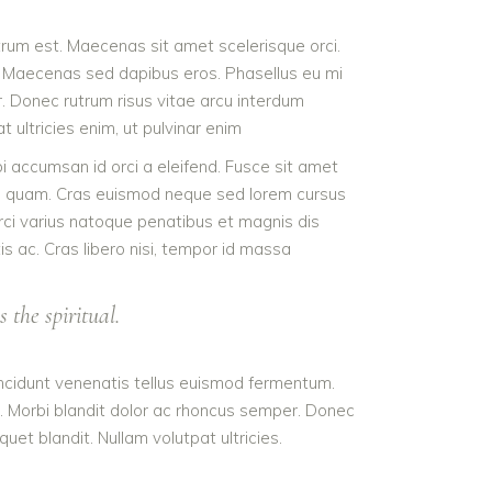
utrum est. Maecenas sit amet scelerisque orci.
m. Maecenas sed dapibus eros. Phasellus eu mi
er. Donec rutrum risus vitae arcu interdum
 ultricies enim, ut pulvinar enim
orbi accumsan id orci a eleifend. Fusce sit amet
tum quam. Cras euismod neque sed lorem cursus
 Orci varius natoque penatibus et magnis dis
is ac. Cras libero nisi, tempor id massa
 the spiritual.
tincidunt venenatis tellus euismod fermentum.
e. Morbi blandit dolor ac rhoncus semper. Donec
et blandit. Nullam volutpat ultricies.