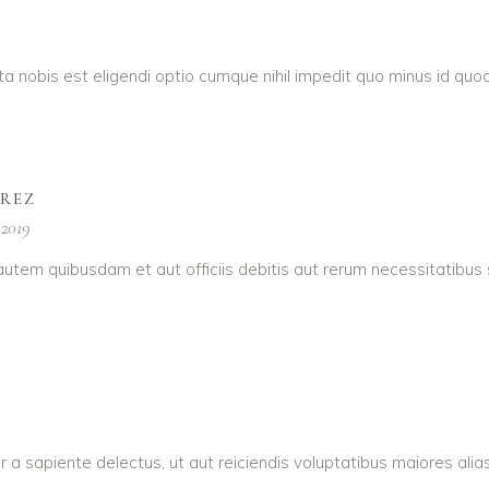
a nobis est eligendi optio cumque nihil impedit quo minus id q
AREZ
 2019
utem quibusdam et aut officiis debitis aut rerum necessitatibus
r a sapiente delectus, ut aut reiciendis voluptatibus maiores ali