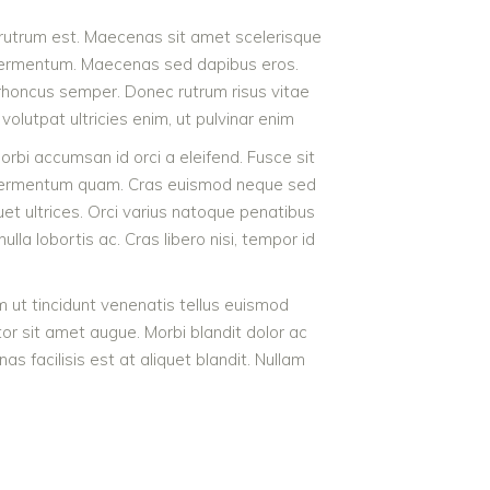
t rutrum est. Maecenas sit amet scelerisque
od fermentum. Maecenas sed dapibus eros.
ac rhoncus semper. Donec rutrum risus vitae
olutpat ultricies enim, ut pulvinar enim
 Morbi accumsan id orci a eleifend. Fusce sit
ac fermentum quam. Cras euismod neque sed
quet ultrices. Orci varius natoque penatibus
la lobortis ac. Cras libero nisi, tempor id
m ut tincidunt venenatis tellus euismod
tor sit amet augue. Morbi blandit dolor ac
facilisis est at aliquet blandit. Nullam