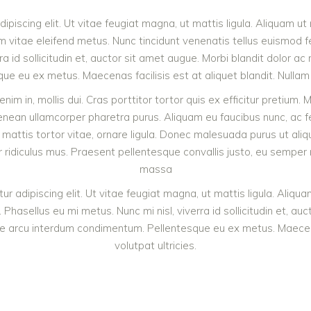
ipiscing elit. Ut vitae feugiat magna, ut mattis ligula. Aliquam u
trum vitae eleifend metus. Nunc tincidunt venenatis tellus euism
ra id sollicitudin et, auctor sit amet augue. Morbi blandit dolor 
 eu ex metus. Maecenas facilisis est at aliquet blandit. Nullam v
enim in, mollis dui. Cras porttitor tortor quis ex efficitur pretium.
. Aenean ullamcorper pharetra purus. Aliquam eu faucibus nunc, 
, mattis tortor vitae, ornare ligula. Donec malesuada purus ut ali
ridiculus mus. Praesent pellentesque convallis justo, eu semper nul
massa
r adipiscing elit. Ut vitae feugiat magna, ut mattis ligula. Aliqua
sellus eu mi metus. Nunc mi nisl, viverra id sollicitudin et, auc
e arcu interdum condimentum. Pellentesque eu ex metus. Maecenas 
volutpat ultricies.