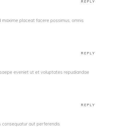
REPLY
uod maxime placeat facere possimus, omnis
REPLY
 saepe eveniet ut et voluptates repudiandae
REPLY
as consequatur aut perferendis